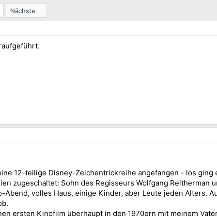
Nächste
e
n
raufgeführt.
ine 12-teilige Disney-Zeichentrickreihe angefangen - los gin
nien zugeschaltet: Sohn des Regisseurs Wolfgang Reitherman u
ino-Abend, volles Haus, einige Kinder, aber Leute jeden Alters.
ob.
nen ersten Kinofilm überhaupt in den 1970ern mit meinem Vate