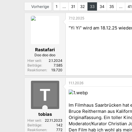
i
t
Vorherige
1
...
31
32
33
34
35
...
41
ä
t
7.12.2025
"Yi Yi" wird am 18.12.25 wiede
Rastafari
Doo doo doo
Hier seit
2.1.2024
Beiträge
7.585
Reaktionen
19.720
11.1.2026
T
Im Filmhaus Saarbrücken hat e
Bruce Reitherman aus Kalifor
tobias
Originalfassung. Ein toller K
Hier seit
22.11.2023
Moderator/Kurator Christian J
Beiträge
142
Den Film hab ich wohl als mei
Reaktionen
772