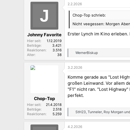
2.2.2026
J
Chop-Top schrieb:
Nicht veegessen: Morgen Abend
Erster Lynch im Kino erleben.
Johnny Favorite
Hier seit
1.12.2019
Beiträge
3.421
Reaktionen
3.516
WernerBiskup
R
Alter
38
e
a
3.2.2026
k
t
Komme gerade aus "Lost Highwa
i
o
großen Leinwand. Vor allem de
n
"F1" nicht ran. "Lost Highway"
e
perfekt.
n
Chop-Top
:
Hier seit
21.4.2018
Beiträge
2.518
StH23
,
Tunneler
,
Roy Morgan
und
R
Reaktionen
5.259
e
a
4.2.2026
k