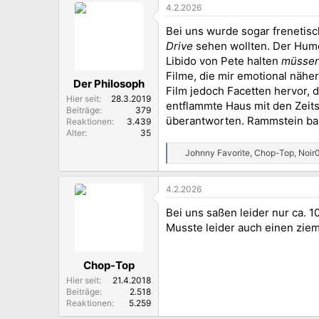
4.2.2026
k
t
Bei uns wurde sogar frenetisc
i
o
Drive
sehen wollten. Der Hum
n
Libido von Pete halten
müsse
e
Filme, die mir emotional näher
n
Der Philosoph
Film jedoch Facetten hervor, d
:
Hier seit
28.3.2019
entflammte Haus mit den Zeits
Beiträge
379
überantworten. Rammstein bal
Reaktionen
3.439
Alter
35
Johnny Favorite
,
Chop-Top
,
Noir
R
e
a
4.2.2026
k
t
Bei uns saßen leider nur ca. 
i
o
Musste leider auch einen zie
n
e
n
Chop-Top
:
Hier seit
21.4.2018
Beiträge
2.518
Reaktionen
5.259