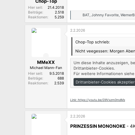
Chop-Top
:
Hier seit
21.4.2018
Beiträge
2.518
BAT
,
Johnny Favorite
,
WernerB
R
Reaktionen
5.259
e
a
2.2.2026
k
t
i
Chop-Top schrieb:
o
n
Nicht veegessen: Morgen Abend
e
n
MMeXX
Um diese Inhalte anzuzeigen, b
:
Michael Mann-Fan
Drittanbieter-Cookies.
Hier seit
9.5.2018
Für weitere Informationen siehe
Beiträge
688
Drittanbieter-Cookies akzeptie
Reaktionen
2.539
Link: https://youtu.be/D9Vxzm0mdMs
2.2.2026
PRINZESSIN MONONOKE
- 4K