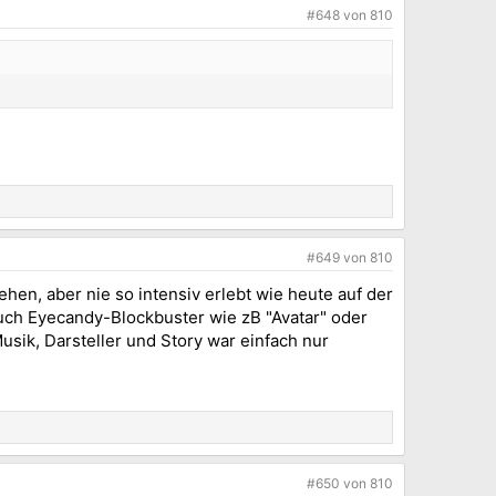
#648
von
810
#649
von
810
en, aber nie so intensiv erlebt wie heute auf der
auch Eyecandy-Blockbuster wie zB "Avatar" oder
usik, Darsteller und Story war einfach nur
#650
von
810