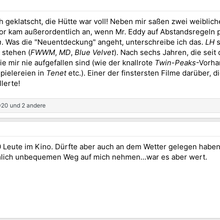
h geklatscht, die Hütte war voll! Neben mir saßen zwei weibli
or kam außerordentlich an, wenn Mr. Eddy auf Abstandsregeln 
n
. Was die "Neuentdeckung" angeht, unterschreibe ich das.
LH
 stehen (
FWWM
,
MD
,
Blue Velvet
). Nach sechs Jahren, die seit
ie mir nie aufgefallen sind (wie der knallrote
Twin
-
Peaks
-Vorha
pielereien in
Tenet
etc.). Einer der finstersten Filme darüber, 
lerte!
020
und 2 andere
10 Leute im Kino. Dürfte aber auch an dem Wetter gelegen habe
mlich unbequemen Weg auf mich nehmen...war es aber wert.