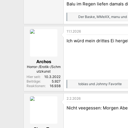
Balu im Regen liefen damals d
Der Baske
,
MMeXX
,
manu
und 
R
e
a
11.1.2026
k
t
Ich würd mein drittes Ei herg
i
o
n
e
n
Archos
:
Horror-/Erotik-/Schm
utzkunst
Hier seit
10.3.2022
Beiträge
5.927
tobias
und
Johnny Favorite
R
Reaktionen
16.938
e
a
2.2.2026
k
t
Nicht veegessen: Morgen Aben
i
o
n
e
n