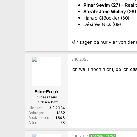
Pinar Sevim (27)
– Reali
Sarah-Jane Wollny (26
Harald Glööckler (60)
Désirée Nick (69)
Mir sagen da nur vier von de
3.10.2025
Ich weiß noch nicht, ob ich d
Film-Freak
Cineast aus
Leidenschaft
Hier seit
13.3.2024
Beiträge
1.162
Reaktionen
1.803
Alter
53
3.10.2025
Themen-Starter