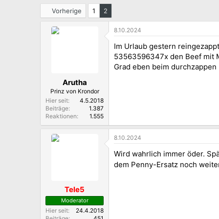
i
t
Vorherige
1
2
ä
t
8.10.2024
e
n
Im Urlaub gestern reingezappt
53563596347x den Beef mit M
Grad eben beim durchzappen 
Arutha
Prinz von Krondor
Hier seit
4.5.2018
Beiträge
1.387
Reaktionen
1.555
8.10.2024
Wird wahrlich immer öder. Spä
dem Penny-Ersatz noch weiter.
Tele5
Moderator
Hier seit
24.4.2018
Beiträge
451