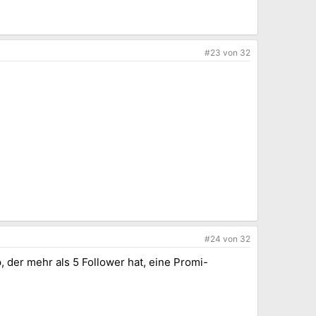
#23
von
32
#24
von
32
 der mehr als 5 Follower hat, eine Promi-