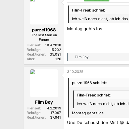
Film-Freak schrieb:
Ich weiß noch nicht, ob ich da
Montag gehts los
purzel1968
The last Man on
Forum
Hier seit
18.4.2018
Beiträge
15.202
Reaktionen
35.091
Film Boy
R
Alter
126
e
a
3.10.2025
k
t
i
purzel1968 schrieb:
o
n
Film-Freak schrieb:
e
n
Film Boy
Ich weiß noch nicht, ob ich
:
Hier seit
4.2.2019
Montag gehts los
Beiträge
17.097
Reaktionen
37.941
Und Du schaust den Mist 😂 d