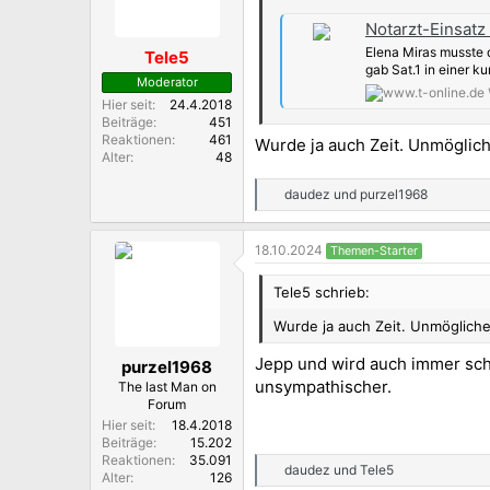
Notarzt-Einsatz
Elena Miras musste 
Tele5
gab Sat.1 in einer ku
Moderator
Hier seit
24.4.2018
Beiträge
451
Reaktionen
461
Wurde ja auch Zeit. Unmöglic
Alter
48
daudez
und
purzel1968
R
e
a
18.10.2024
Themen-Starter
k
t
i
Tele5 schrieb:
o
n
Wurde ja auch Zeit. Unmögliche
e
n
Jepp und wird auch immer schl
purzel1968
:
unsympathischer.
The last Man on
Forum
Hier seit
18.4.2018
Beiträge
15.202
Reaktionen
35.091
daudez
und
Tele5
R
Alter
126