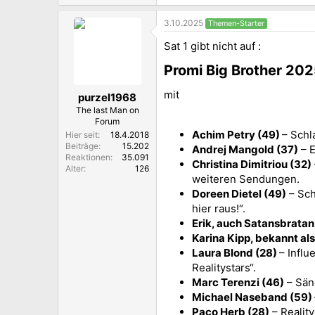
e
a
3.10.2025
Themen-Starter
k
t
Sat 1 gibt nicht auf :
i
o
Promi Big Brother 202
n
e
n
mit
purzel1968
:
The last Man on
Forum
Achim Petry (49)
– Schl
Hier seit
18.4.2018
Beiträge
15.202
Andrej Mangold (37)
– E
Reaktionen
35.091
Christina Dimitriou (32)
Alter
126
weiteren Sendungen.
Doreen Dietel (49)
– Sch
hier raus!“.
Erik, auch Satansbratan
Karina Kipp, bekannt al
Laura Blond (28)
– Influ
Realitystars“.
Marc Terenzi (46)
– Säng
Michael Naseband (59)
Paco Herb (28)
– Reality