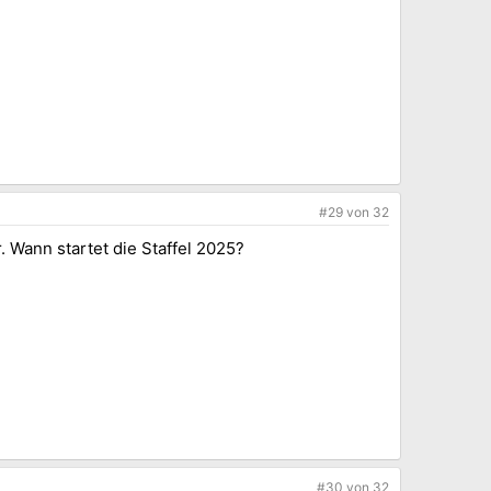
#29
von
32
 Wann startet die Staffel 2025?
#30
von
32