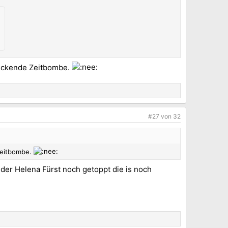
tickende Zeitbombe.
#27
von
32
 Zeitbombe.
der Helena Fürst noch getoppt die is noch