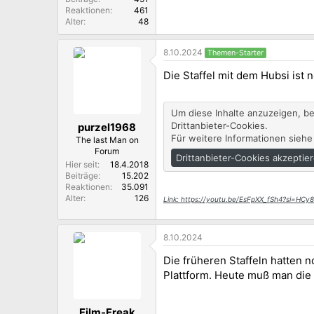
Reaktionen
461
Alter
48
8.10.2024
Themen-Starter
Die Staffel mit dem Hubsi ist
Um diese Inhalte anzuzeigen, b
Drittanbieter-Cookies.
purzel1968
Für weitere Informationen siehe
The last Man on
Forum
Drittanbieter-Cookies akzeptie
Hier seit
18.4.2018
Beiträge
15.202
Reaktionen
35.091
Alter
126
Link: https://youtu.be/EsFpXX_fSh4?si=H
8.10.2024
Die früheren Staffeln hatten 
Plattform. Heute muß man die 
Film-Freak