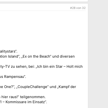
#28
von
32
litystars“.
tion Island“, „Ex on the Beach“ und diversen
y-TV zu sehen, bei: „Ich bin ein Star – Holt mich
aus Rampensau“.
 The One?“, „CoupleChallenge“ und „Kampf der
ch hier raus!“ teilgenommen.
1 – Kommissare im Einsatz“.