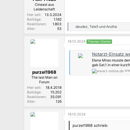
Cineast aus
Leidenschaft
Hier seit
13.3.2024
Beiträge
1.162
Reaktionen
1.803
daudez
,
Tele5
und
Arutha
R
Alter
53
e
a
18.10.2024
Themen-Starter
k
t
i
Notarzt-Einsatz w
o
Elena Miras musste den
n
gab Sat.1 in einer kurzf
e
n
www
purzel1968
:
The last Man on
Forum
Hier seit
18.4.2018
Beiträge
15.202
Reaktionen
35.091
Alter
126
18.10.2024
purzel1968 schrieb: