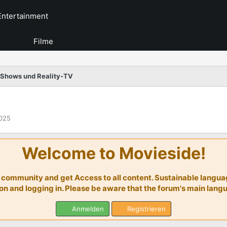
Entertainment
Filme
Shows und Reality-TV
2025
Welcome to Movieside!
ommunity and get Access to all content. Sustainable language
ion and logging in. Please be aware that the forum's main lan
Anmelden
Registrieren