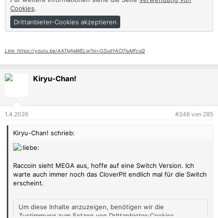
Cookies
.
Drittanbieter-Cookies akzeptieren
Link: https://youtu.be/AATlghpWELw?si=OZudYACl7iuMfcsQ
Kiryu-Chan!
1.4.2026
#246
von
285
Kiryu-Chan! schrieb:
Raccoin sieht MEGA aus, hoffe auf eine Switch Version. Ich
warte auch immer noch das CloverPit endlich mal für die Switch
erscheint.
Um diese Inhalte anzuzeigen, benötigen wir die
Zustimmung zum Setzen von Drittanbieter-Cookies.