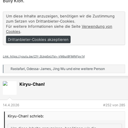
Bully Klon.
:
Um diese Inhalte anzuzeigen, benötigen wir die Zustimmung
zum Setzen von Drittanbieter-Cookies.
Für weitere Informationen siehe die Seite
Verwendung von
Cookies
.
Drittanbieter-Cookies akzeptieren
Link: https://youtu.be/ClY-3UopEeU?si=-VMbuI8FiMNFpv14
Rastafari
,
Odessa-James
,
Jing Wu
und eine weitere Person
R
e
a
Kiryu-Chan!
k
t
i
o
n
14.4.2026
#252
von
285
e
n
Kiryu-Chan! schrieb:
: