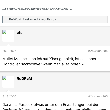
Link: https://youtu.be/3d1thXteeHM?si=sD4VJupAiEJMETDi
ReDRuM
,
freake
und
KvedulfsHowl
R
e
a
cts
k
t
i
o
n
26.3.2026
#243
von
285
e
n
Mullet Madjack hab ich auf Xbox gespielt, ist geil, aber mit
:
Controller sackschwer wenn man alles holen will.
ReDRuM
31.3.2026
#244
von
285
Darwin's Paradox etwas unter den Erwartungen bei den
Reviews. Werde es trotzdem mal mitnehmen, vielleicht aber