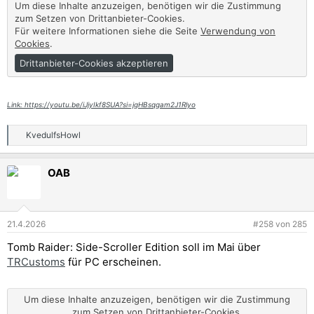
Um diese Inhalte anzuzeigen, benötigen wir die Zustimmung
zum Setzen von Drittanbieter-Cookies.
Für weitere Informationen siehe die Seite
Verwendung von
Cookies
.
Drittanbieter-Cookies akzeptieren
Link: https://youtu.be/iJjyIkf8SUA?si=jgHBsqgam2J1Rlyo
KvedulfsHowl
R
e
a
OAB
k
t
i
o
n
21.4.2026
#258
von
285
e
n
Tomb Raider: Side-Scroller Edition soll im Mai über
:
TRCustoms
für PC erscheinen.
Um diese Inhalte anzuzeigen, benötigen wir die Zustimmung
zum Setzen von Drittanbieter-Cookies.