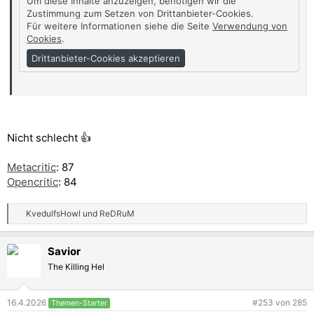
Um diese Inhalte anzuzeigen, benötigen wir die
Zustimmung zum Setzen von Drittanbieter-Cookies.
Für weitere Informationen siehe die Seite
Verwendung von
Cookies
.
Drittanbieter-Cookies akzeptieren
Link: https://youtu.be/9nrmJSgqYTI?si=wbII4w-jnKss1SH1
Anhang anzeigen 320838
Nicht schlecht 👍
Metacritic
: 87
Opencritic
: 84
KvedulfsHowl
und
ReDRuM
R
e
a
Savior
k
t
The Killing Hel
i
o
n
16.4.2026
#253
von
285
Themen-Starter
e