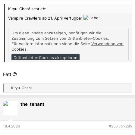
n
Kiryu-Chan! schrieb:
:
Vampire Crawlers ab 21. April verfügbar
Um diese Inhalte anzuzeigen, benötigen wir die
Zustimmung zum Setzen von Drittanbieter-Cookies.
Für weitere Informationen siehe die Seite
Verwendung von
Cookies
.
Drittanbieter-Cookies akzeptieren
Fett 😍
Link: https://youtu.be/jaAEKYGnxrA?si=2UYDJZxJOSPrO_gM
Kiryu-Chan!
R
e
a
the_tenant
k
t
i
o
n
18.4.2026
#256
von
285
e
n