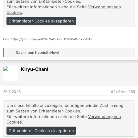
zum Setzen von Drittanbieter-Cookies.
Für weitere Informationen siehe die Seite
Verwendung von
Cookies
.
Drittanbieter-Cookies akzeptieren
Link: https://youtu.be/ue5EDmOaitc?si=UTVdIEnRvqYvxTHb
Savior
und
KvedulfsHowl
R
e
a
Kiryu-Chan!
k
t
i
o
n
26.3.2026
#242
von
285
e
n
:
Um diese Inhalte anzuzeigen, benötigen wir die Zustimmung
zum Setzen von Drittanbieter-Cookies.
Für weitere Informationen siehe die Seite
Verwendung von
Cookies
.
Drittanbieter-Cookies akzeptieren