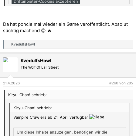
Drittanbieter-Cookies akzeptieren
Link: https://youtu.be/jaAEKYGnxrA?si=2UYDJZxJOSPrO_gM
Da hat poncle mal wieder ein Game veröffentlicht. Absolut
süchtig machend 😍 🔥
KvedulfsHowl
R
e
a
KvedulfsHowl
k
t
The Wolf Of Lall Street
i
o
n
21.4.2026
#260
von
285
e
n
Kiryu-Chan! schrieb:
:
Kiryu-Chan! schrieb:
Vampire Crawlers ab 21. April verfügbar
Um diese Inhalte anzuzeigen, benötigen wir die