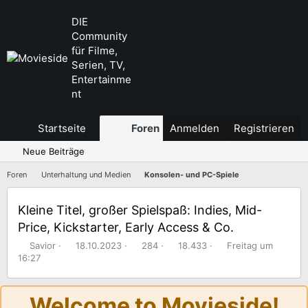
DIE
Community
für Filme,
Serien, TV,
Entertainme
nt
Startseite
Foren
Anmelden
Aktuelles
Registrieren
Neue Beiträge
Foren
Unterhaltung und Medien
Konsolen- und PC-Spiele
Kleine Titel, großer Spielspaß: Indies, Mid-
Price, Kickstarter, Early Access & Co.
E
E
A
A
N
Savior
18.10.2023
284
18.433
Freitag um
r
r
n
u
e
16:27
s
s
t
f
u
t
t
w
r
e
e
e
o
u
s
Welcome to Movieside!
l
l
r
f
t