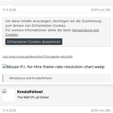
11.4.2026
#249
von
285
Um diese Inhalte anzuzeigen, benötigen wir die Zustimmung
zum Setzen von Drittanbieter-Cookies.
Für weitere Informationen siehe die Seite
Verwendung von
Cookies
.
Drittanbieter-Cookies akzeptieren
Link: https://youtu.be/9nrmJSgqYTI?si=wbII4w-jnKss1SH1
Minotaurus
und
KvedulfsHowl
R
e
a
KvedulfsHowl
k
t
The Wolf Of Lall Street
i
o
n
11.4.2026
#250
von
285
e