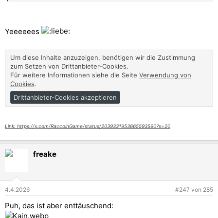
Für weitere Informationen siehe die Seite
Verwendung von
Cookies
.
Drittanbieter-Cookies akzeptieren
Yeeeeees
Link: https://youtu.be/AATlghpWELw?si=OZudYACl7iuMfcsQ
Um diese Inhalte anzuzeigen, benötigen wir die Zustimmung
zum Setzen von Drittanbieter-Cookies.
Für weitere Informationen siehe die Seite
Verwendung von
Cookies
.
Drittanbieter-Cookies akzeptieren
Link: https://x.com/RaccoinGame/status/2039331953665593590?s=20
freake
4.4.2026
#247
von
285
Puh, das ist aber enttäuschend: