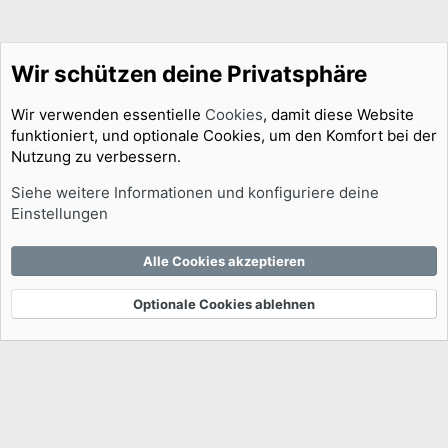
Wir schützen deine Privatsphäre
Wir verwenden essentielle
Cookies
, damit diese Website
funktioniert, und optionale Cookies, um den Komfort bei der
Nutzung zu verbessern.
Foren
Unterhaltung und Medien
Konsolen- und PC-Spiele
Siehe weitere Informationen und konfiguriere deine
Cookies
Einstellungen
Kontakt
Nutzungsbedingungen
Datenschutz
Hilfe und Impressum
Start
R
Alle Cookies akzeptieren
S
S
®
Community platform by XenForo
© 2010-2026 XenForo Ltd.
|
This product
Optionale Cookies ablehnen
uses the TMDB API but is not endorsed or certified by TMDB
|
Media embeds via
s9e/MediaSites