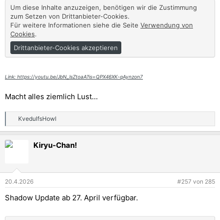
:
Um diese Inhalte anzuzeigen, benötigen wir die Zustimmung
zum Setzen von Drittanbieter-Cookies.
Für weitere Informationen siehe die Seite
Verwendung von
Cookies
.
Drittanbieter-Cookies akzeptieren
Link: https://youtu.be/JbN_lsZtoaA?is=QPX46XK-qAynzon7
Macht alles ziemlich Lust…
KvedulfsHowl
R
e
a
Kiryu-Chan!
k
t
i
o
n
20.4.2026
#257
von
285
e
n
Shadow Update ab 27. April verfügbar.
: