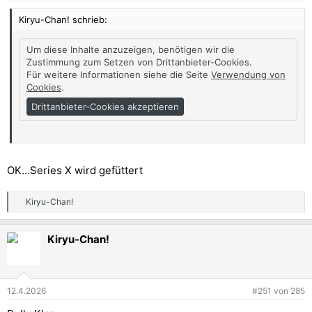
n
Kiryu-Chan! schrieb:
:
Um diese Inhalte anzuzeigen, benötigen wir die
Zustimmung zum Setzen von Drittanbieter-Cookies.
Für weitere Informationen siehe die Seite
Verwendung von
Cookies
.
Drittanbieter-Cookies akzeptieren
Link: https://youtu.be/9nrmJSgqYTI?si=wbII4w-jnKss1SH1
Anhang anzeigen 320838
OK...Series X wird gefüttert
Kiryu-Chan!
R
e
a
Kiryu-Chan!
k
t
i
o
n
12.4.2026
#251
von
285
e
n