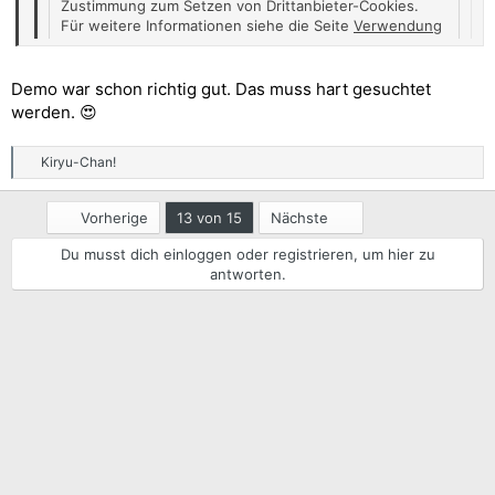
Zustimmung zum Setzen von Drittanbieter-Cookies.
Für weitere Informationen siehe die Seite
Verwendung
von Cookies
.
Drittanbieter-Cookies akzeptieren
Demo war schon richtig gut. Das muss hart gesuchtet
werden. 😍
Link: https://youtu.be/jaAEKYGnxrA?si=2UYDJZxJOSPrO_gM
Da hat poncle mal wieder ein Game veröffentlicht. Absolut
Kiryu-Chan!
R
süchtig machend 😍 🔥
e
a
Erste
Letzte
Vorherige
13 von 15
Nächste
k
t
Du musst dich einloggen oder registrieren, um hier zu
i
antworten.
o
n
e
n
: