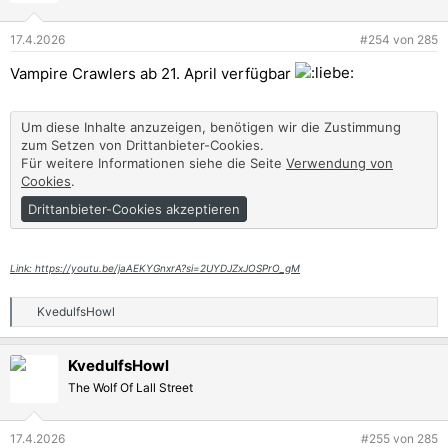
Zustimmung zum Setzen von Drittanbieter-Cookies.
o
Für weitere Informationen siehe die Seite
Verwendung von
n
17.4.2026
#254
von
285
e
Cookies
.
n
Vampire Crawlers ab 21. April verfügbar
Drittanbieter-Cookies akzeptieren
:
Um diese Inhalte anzuzeigen, benötigen wir die Zustimmung
Link: https://store.steampowered.com/app/3374460/
zum Setzen von Drittanbieter-Cookies.
Für weitere Informationen siehe die Seite
Verwendung von
GOG:
Cookies
.
Causal Loop
Drittanbieter-Cookies akzeptieren
Der Exo-Archäologe Bale reist mit seiner Kollegin Jen,
einer Exo-Linguis
www.gog.com
Link: https://youtu.be/jaAEKYGnxrA?si=2UYDJZxJOSPrO_gM
EGS:
KvedulfsHowl
R
Laden...
e
a
store.epicgames.com
KvedulfsHowl
k
t
The Wolf Of Lall Street
i
o
n
17.4.2026
#255
von
285
e