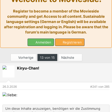
l
l
t
e
e
e
t
e
A
Register to become a member of the Movieside
r
a
n
k
community and get Access to all content. Sustainable
m
t
language settings (German or English) will be available
i
after registration and logging in. Please be aware that the
v
i
forum's main language is German.
t
ä
Anmelden
Registrieren
t
e
n
Erste
Letzte
Vorherige
13 von 15
Nächste
Kiryu-Chan!
26.3.2026
#241
von
285
Um diese Inhalte anzuzeigen, benötigen wir die Zustimmung