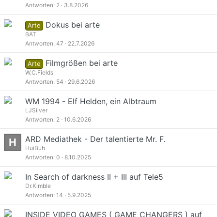
Antworten
2
3.8.2026
Dokus bei arte
Arte
BAT
Antworten
47
22.7.2026
Filmgrößen bei arte
Arte
W.C.Fields
Antworten
54
29.6.2026
WM 1994 - Elf Helden, ein Albtraum
LJSilver
Antworten
2
10.6.2026
ARD Mediathek - Der talentierte Mr. F.
H
HuiBuh
Antworten
0
8.10.2025
In Search of darkness II + III auf Tele5
Dr.Kimble
Antworten
14
5.9.2025
INSIDE VIDEO GAMES ( GAME CHANGERS ) auf