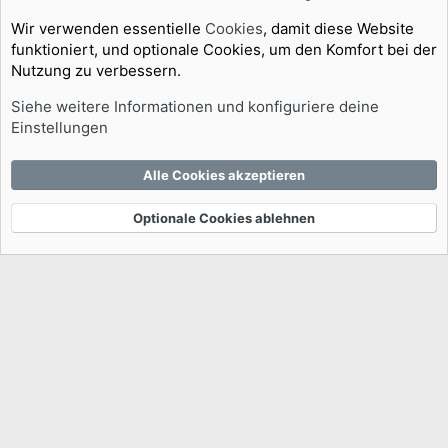
Wir verwenden essentielle
Cookies
, damit diese Website
funktioniert, und optionale Cookies, um den Komfort bei der
Nutzung zu verbessern.
Foren
Homevideo & Co.
Das aktuelle TV-Programm
Siehe weitere Informationen und konfiguriere deine
Cookies
Einstellungen
Kontakt
Nutzungsbedingungen
Datenschutz
Hilfe und Impressum
Start
R
Alle Cookies akzeptieren
S
S
®
Community platform by XenForo
© 2010-2026 XenForo Ltd.
|
This product
Optionale Cookies ablehnen
uses the TMDB API but is not endorsed or certified by TMDB
|
Media embeds via
s9e/MediaSites