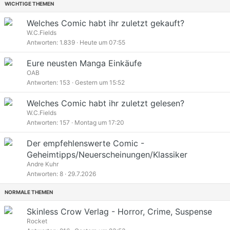
WICHTIGE THEMEN
Welches Comic habt ihr zuletzt gekauft?
n
W.C.Fields
Antworten
1.839
Heute um 07:55
g
e
Eure neusten Manga Einkäufe
p
n
OAB
i
Antworten
153
Gestern um 15:52
g
n
e
n
Welches Comic habt ihr zuletzt gelesen?
p
t
n
W.C.Fields
i
Antworten
157
Montag um 17:20
g
n
e
n
Der empfehlenswerte Comic -
p
t
n
Geheimtipps/Neuerscheinungen/Klassiker
i
g
Andre Kuhr
n
Antworten
8
29.7.2026
e
n
p
t
NORMALE THEMEN
i
n
Skinless Crow Verlag - Horror, Crime, Suspense
n
Rocket
t