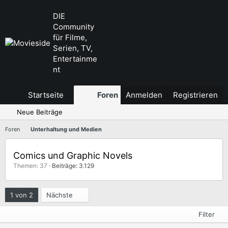
DIE
Community
für Filme,
Serien, TV,
Entertainme
nt
Startseite
Foren
Anmelden
Aktuelles
Registrieren
Neue Beiträge
Foren
Unterhaltung und Medien
Comics und Graphic Novels
Themen: 37
Beiträge: 3.129
Letzte
1 von 2
Nächste
Filter